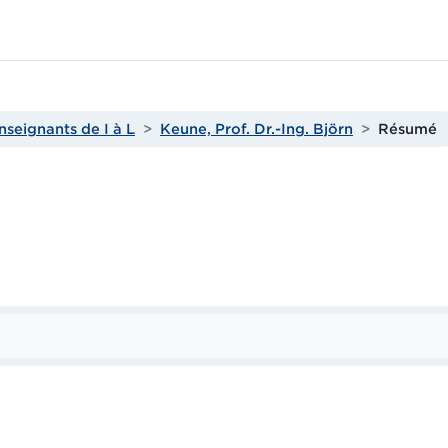
nseignants de I à L
Keune, Prof. Dr.-Ing. Björn
Résumé