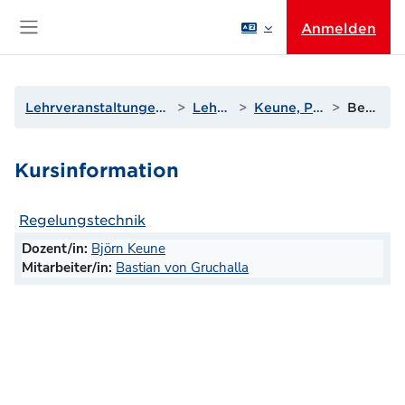
Zum Hauptinhalt
Anmelden
Website-Übersicht
Lehrveranstaltungen der Wissenschaftsbereiche
Lehrende I bis L
Keune, Prof. Dr.-Ing. Björn
Beschreibung
Kursinformation
Regelungstechnik
Dozent/in:
Björn Keune
Mitarbeiter/in:
Bastian von Gruchalla