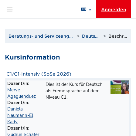
Zum Hauptinhalt
Anmelden
Website-Übersicht
Beratungs- und Serviceangebote der THGA
Deutschkurse
Beschreibung
Kursinformation
C1/C1-Intensiv (SoSe 2026)
Dozent/in:
Dies ist der Kurs für Deutsch
Merve
als Fremdsprache auf dem
Agaguenduez
Niveau C1.
Dozent/in:
Daniela
Naumann-El
Kady
Dozent/in:
Gudrun Schäfer