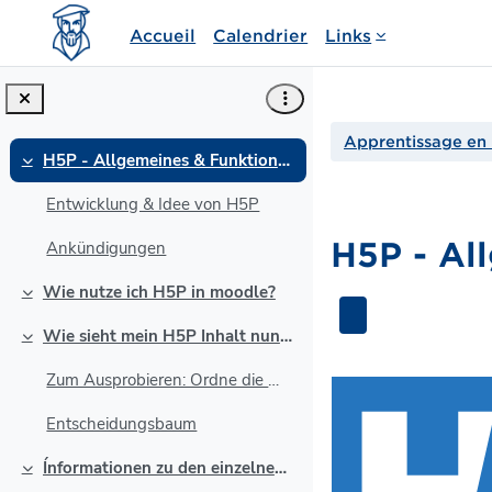
Passer au contenu principal
Accueil
Calendrier
Links
Apprentissage en 
H5P - Allgemeines & Funktionen
Replier
Entwicklung & Idee von H5P
H5P - Al
Ankündigungen
Wie nutze ich H5P in moodle?
Résumé d
Replier
Wie sieht mein H5P Inhalt nun im Kurs aus?
Replier
Zum Ausprobieren: Ordne die Wörter
Entscheidungsbaum
Ínformationen zu den einzelnen H5P-Elementen
Replier