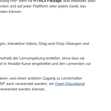
ürzung H5P steht für
HTML5 Package
, was bedeutet, dass
rden und auf jeder Plattform oder jedem Gerät, das
erden können.
ragen, interaktive Videos, Drag-and-Drop-Übungen und
nnerhalb der Lernumgebung erstellen, ohne dass sie
kt in Moodle-Kurse eingebettet und den Lernenden zur
gieren, was einen anderen Zugang zu Lerninhalten
n H5P auch verwendet werden, um
Open Educational
n verwendet werden können.