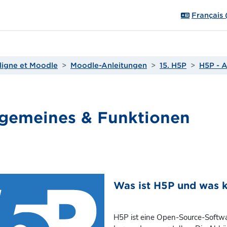
Français ‎(
ligne et Moodle
Moodle-Anleitungen
15. H5P
H5P - 
lgemeines & Funktionen
e section
Was ist H5P und was 
H5P ist eine Open-Source-Software