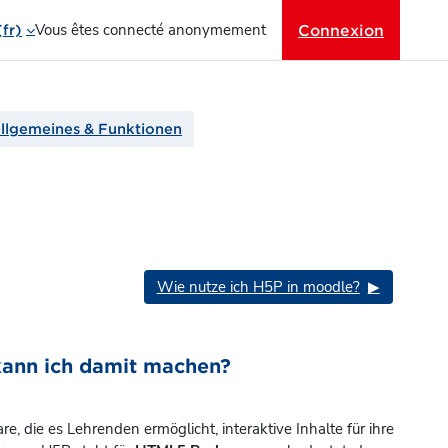
Vous êtes connecté anonymement
Connexion
fr)‎
Allgemeines & Funktionen
Wie nutze ich H5P in moodle?
▶︎
kann ich damit machen?
, die es Lehrenden ermöglicht, interaktive Inhalte für ihre