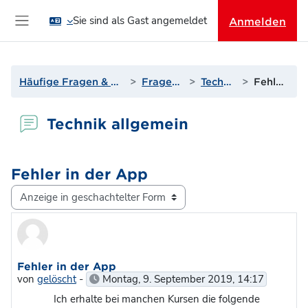
Zum Hauptinhalt
Sie sind als Gast angemeldet
Anmelden
Website-Übersicht
Häufige Fragen & Support zur Lernplattform
Fragen? Antworten!
Technik allgemein
Fehler in der App
Technik allgemein
Fehler in der App
Anzeigemodus
Anzahl Antworten: 1
Fehler in der App
von
gelöscht
-
Montag, 9. September 2019, 14:17
Ich erhalte bei manchen Kursen die folgende