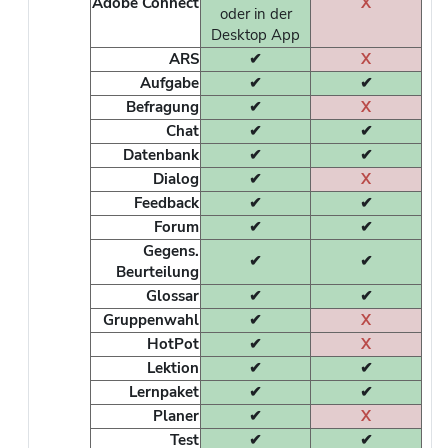
Adobe Connect
X
oder in der
Desktop App
ARS
✔
X
Aufgabe
✔
✔
Befragung
✔
X
Chat
✔
✔
Datenbank
✔
✔
Dialog
✔
X
Feedback
✔
✔
Forum
✔
✔
Gegens.
✔
✔
Beurteilung
Glossar
✔
✔
Gruppenwahl
✔
X
HotPot
✔
X
Lektion
✔
✔
Lernpaket
✔
✔
Planer
✔
X
Test
✔
✔