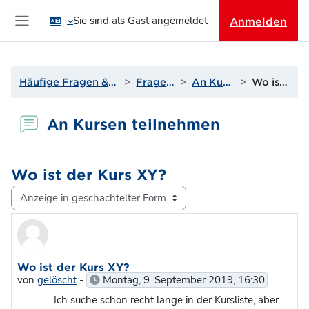
Zum Hauptinhalt
Sie sind als Gast angemeldet
Anmelden
Website-Übersicht
Häufige Fragen & Support zur Lernplattform
Fragen? Antworten!
An Kursen teilnehmen
Wo ist der Kurs XY?
An Kursen teilnehmen
Wo ist der Kurs XY?
Anzeigemodus
Anzahl Antworten: 1
Wo ist der Kurs XY?
von
gelöscht
-
Montag, 9. September 2019, 16:30
Ich suche schon recht lange in der Kursliste, aber