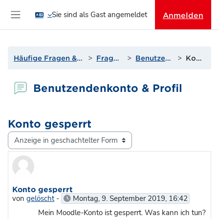
Zum Hauptinhalt
Sie sind als Gast angemeldet
Anmelden
Website-Übersicht
Häufige Fragen & Support zur Lernplattform
Fragen? Antworten!
Benutzendenkonto & Profil
Konto gesperrt
Benutzendenkonto & Profil
Konto gesperrt
Anzeigemodus
Anzahl Antworten: 1
Konto gesperrt
von
gelöscht
-
Montag, 9. September 2019, 16:42
Mein Moodle-Konto ist gesperrt. Was kann ich tun?