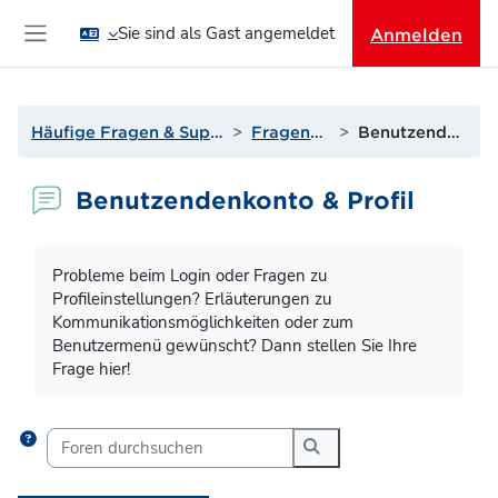
Zum Hauptinhalt
Sie sind als Gast angemeldet
Anmelden
Website-Übersicht
Häufige Fragen & Support zur Lernplattform
Fragen? Antworten!
Benutzendenkonto & Profil
Benutzendenkonto & Profil
Abschlussbedingungen
Probleme beim Login oder Fragen zu
Profileinstellungen? Erläuterungen zu
Kommunikationsmöglichkeiten oder zum
Benutzermenü gewünscht? Dann stellen Sie Ihre
Frage hier!
Foren durchsuchen
Foren durchsuchen