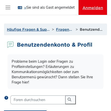
Zum Hauptinhalt
Sie sind als Gast angemeldet
Anmelden
Website-Übersicht
Häufige Fragen & Support zur Lernplattform
Fragen? Antworten!
Benutzendenkonto & Profil
Benutzendenkonto & Profil
Abschlussbedingungen
Probleme beim Login oder Fragen zu
Profileinstellungen? Erläuterungen zu
Kommunikationsmöglichkeiten oder zum
Benutzermenü gewünscht? Dann stellen Sie Ihre
Frage hier!
Foren durchsuchen
Foren durchsuchen