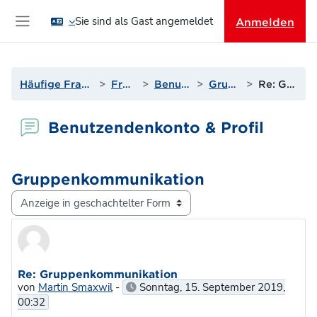
Zum Hauptinhalt
Sie sind als Gast angemeldet
Anmelden
Website-Übersicht
Häufige Fragen & Support zur Lernplattform
Fragen? Antworten!
Benutzendenkonto & Profil
Gruppenkommunikation
Re: Gruppenkommunikation
Benutzendenkonto & Profil
Gruppenkommunikation
Anzeigemodus
Anzahl Antworten: 0
Re: Gruppenkommunikation
von
Martin Smaxwil
-
Sonntag, 15. September 2019,
00:32