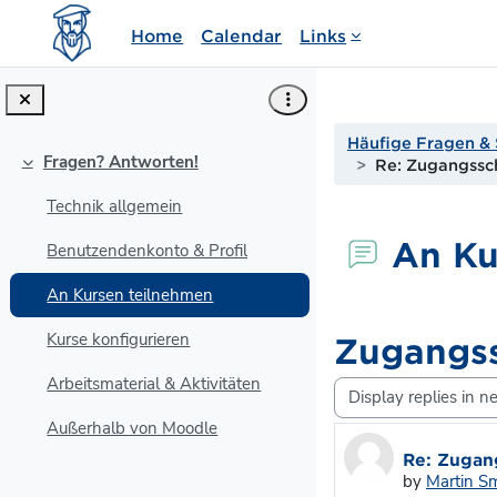
Skip to main content
Home
Calendar
Links
Häufige Fragen & 
Fragen? Antworten!
Re: Zugangssch
Collapse
Technik allgemein
An Ku
Benutzendenkonto & Profil
An Kursen teilnehmen
Kurse konfigurieren
Zugangss
Arbeitsmaterial & Aktivitäten
Display mode
Außerhalb von Moodle
Number of re
Re: Zugan
by
Martin S