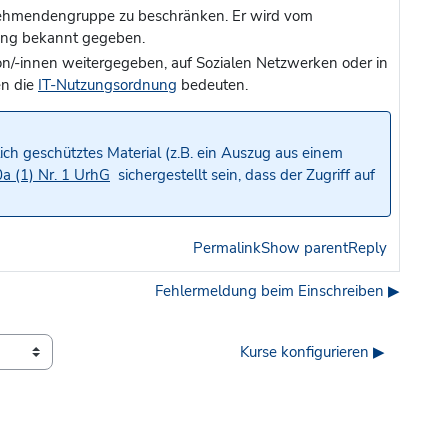
ilnehmendengruppe zu beschränken. Er wird vom
tung bekannt gegeben.
on/-innen weitergegeben, auf Sozialen Netzwerken oder in
en die
IT-Nutzungsordnung
bedeuten.
lich geschütztes Material (z.B. ein Auszug aus einem
a (1) Nr. 1 UrhG
sichergestellt sein, dass der Zugriff auf
Permalink
Show parent
Reply
Fehlermeldung beim Einschreiben ▶︎
Kurse konfigurieren ▶︎