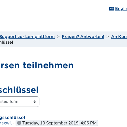
Englis
Support zur Lernplattform
Fragen? Antworten!
An Kur
lüssel
rsen teilnehmen
chlüssel
plies: 0
gsschlüssel
maxwil
-
Tuesday, 10 September 2019, 4:06 PM