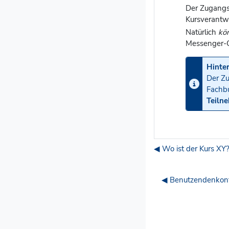
Der Zugangs
Kursverantwo
Natürlich
kö
Messenger-G
Hinte
Der Zu
Fachbu
Teilne
◀︎ Wo ist der Kurs XY
◀︎ Benutzendenkont