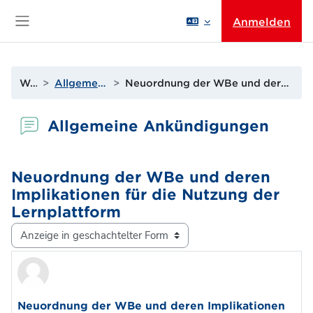
Zum Hauptinhalt
Anmelden
Website-Übersicht
Website
Allgemeine Ankündigungen
Neuordnung der WBe und deren Implikationen für die Nutzung der Lernplattform
Allgemeine Ankündigungen
Neuordnung der WBe und deren
Implikationen für die Nutzung der
Lernplattform
Anzeigemodus
Anzahl Antworten: 0
Neuordnung der WBe und deren Implikationen