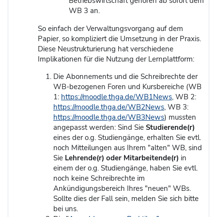
Betriebswirtschaft gehören ab sofort dem
WB 3 an.
So einfach der Verwaltungsvorgang auf dem
Papier, so kompliziert die Umsetzung in der Praxis.
Diese Neustrukturierung hat verschiedene
Implikationen für die Nutzung der Lernplattform:
Die Abonnements und die Schreibrechte der
WB-bezogenen Foren und Kursbereiche (WB
1:
https://moodle.thga.de/WB1News
, WB 2:
https://moodle.thga.de/WB2News
, WB 3:
https://moodle.thga.de/WB3News
) mussten
angepasst werden: Sind Sie
Studierende(r)
eines der o.g. Studiengänge, erhalten Sie evtl.
noch Mitteilungen aus Ihrem "alten" WB, sind
Sie
Lehrende(r) oder Mitarbeitende(r)
in
einem der o.g. Studiengänge, haben Sie evtl.
noch keine Schreibrechte im
Ankündigungsbereich Ihres "neuen" WBs.
Sollte dies der Fall sein, melden Sie sich bitte
bei uns.