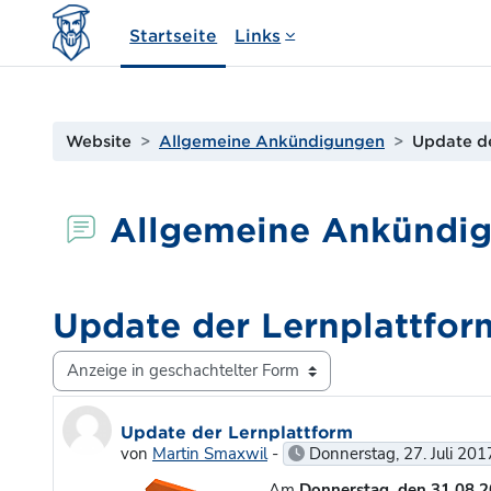
Zum Hauptinhalt
Startseite
Links
Website
Allgemeine Ankündigungen
Update de
Allgemeine Ankündi
Update der Lernplattfor
Anzeigemodus
Anzahl Antworten: 0
Update der Lernplattform
von
Martin Smaxwil
-
Donnerstag, 27. Juli 201
Am
Donnerstag, den 31.08.