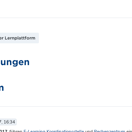
r Lernplattform
gungen
m
7, 16:34
2017
, führen
E-Learning Koordinationsstelle
und
Rechenzentrum
ei