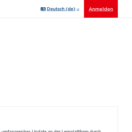
Anmelden
Deutsch ‎(de)‎
n umfangreiches Update an der Lernplattform durch.