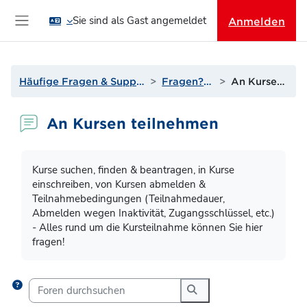
Zum Hauptinhalt
Sie sind als Gast angemeldet
Anmelden
Website-Übersicht
Häufige Fragen & Support zur Lernplattform
Fragen? Antworten!
An Kursen teilnehmen
An Kursen teilnehmen
Abschlussbedingungen
Kurse suchen, finden & beantragen, in Kurse
einschreiben, von Kursen abmelden &
Teilnahmebedingungen (Teilnahmedauer,
Abmelden wegen Inaktivität, Zugangsschlüssel, etc.)
- Alles rund um die Kursteilnahme können Sie hier
fragen!
Foren durchsuchen
Foren durchsuchen