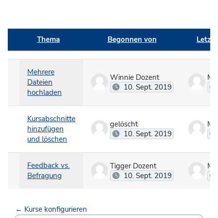
Thema
Begonnen von
Letzte
Status
Liste der Themen - 3 von 3
Mehrere
Winnie Dozent
Ma
Dateien
10. Sept. 2019
hochladen
Kursabschnitte
gelöscht
Ma
hinzufügen
10. Sept. 2019
und löschen
Feedback vs.
Tigger Dozent
Ma
Befragung
10. Sept. 2019
← Kurse konfigurieren