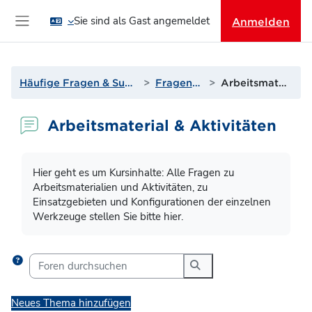
Zum Hauptinhalt
Sie sind als Gast angemeldet
Anmelden
Website-Übersicht
Häufige Fragen & Support zur Lernplattform
Fragen? Antworten!
Arbeitsmaterial & Aktivitäten
Arbeitsmaterial & Aktivitäten
Abschlussbedingungen
Hier geht es um Kursinhalte: Alle Fragen zu
Arbeitsmaterialien und Aktivitäten, zu
Einsatzgebieten und Konfigurationen der einzelnen
Werkzeuge stellen Sie bitte hier.
Foren durchsuchen
Foren durchsuchen
Neues Thema hinzufügen