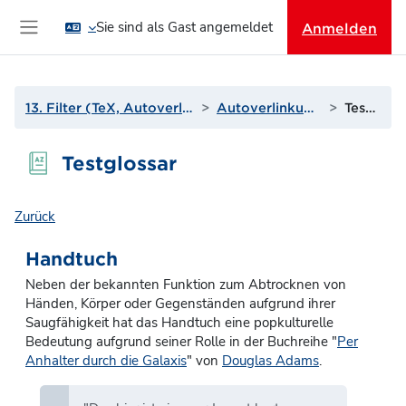
Zum Hauptinhalt
Sie sind als Gast angemeldet
Anmelden
Website-Übersicht
13. Filter (TeX, Autoverlinkungen und mehr)
Autoverlinkung zu Glossaren
Testglossar
Testglossar
Zurück
Handtuch
Neben der bekannten Funktion zum Abtrocknen von
Händen, Körper oder Gegenständen aufgrund ihrer
Saugfähigkeit hat das Handtuch eine popkulturelle
Bedeutung aufgrund seiner Rolle in der Buchreihe "
Per
Anhalter durch die Galaxis
" von
Douglas Adams
.