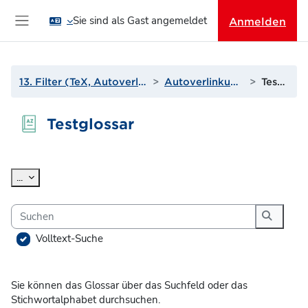
Zum Hauptinhalt
Sie sind als Gast angemeldet
Anmelden
Website-Übersicht
13. Filter (TeX, Autoverlinkungen und mehr)
Autoverlinkung zu Glossaren
Testglossar
Testglossar
Abschlussbedingungen
Einträge exportieren
...
Suchen
Suchen
Volltext-Suche
Sie können das Glossar über das Suchfeld oder das
Stichwortalphabet durchsuchen.