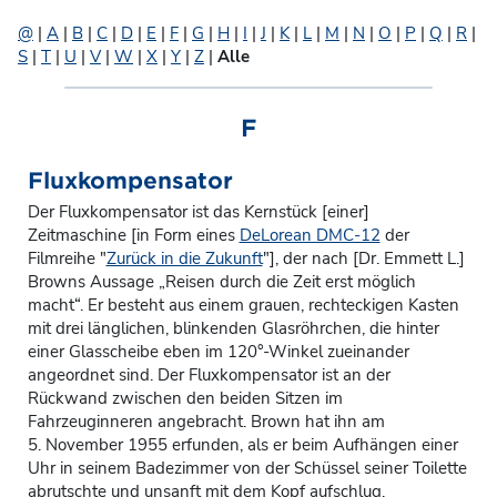
@
|
A
|
B
|
C
|
D
|
E
|
F
|
G
|
H
|
I
|
J
|
K
|
L
|
M
|
N
|
O
|
P
|
Q
|
R
|
S
|
T
|
U
|
V
|
W
|
X
|
Y
|
Z
|
Alle
F
Fluxkompensator
Der
Fluxkompensator
ist das Kernstück [einer]
Zeitmaschine [in Form eines
DeLorean DMC-12
der
Filmreihe "
Zurück in die Zukunft
"], der nach [Dr. Emmett L.]
Browns Aussage „Reisen durch die Zeit erst möglich
macht“. Er besteht aus einem grauen, rechteckigen Kasten
mit drei länglichen, blinkenden Glasröhrchen, die hinter
einer Glasscheibe eben im 120°-Winkel zueinander
angeordnet sind. Der Fluxkompensator ist an der
Rückwand zwischen den beiden Sitzen im
Fahrzeuginneren angebracht. Brown hat ihn am
5. November 1955 erfunden, als er beim Aufhängen einer
Uhr in seinem Badezimmer von der Schüssel seiner Toilette
abrutschte und unsanft mit dem Kopf aufschlug.