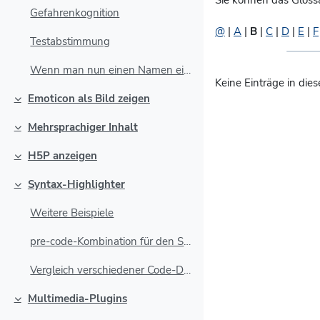
Sie können das Gloss
Gefahrenkognition
@
|
A
|
B
|
C
|
D
|
E
|
F
Testabstimmung
Wenn man nun einen Namen einer Aktivität oder eine...
Keine Einträge in die
Emoticon als Bild zeigen
Einklappen
Mehrsprachiger Inhalt
Einklappen
H5P anzeigen
Einklappen
Syntax-Highlighter
Einklappen
Weitere Beispiele
pre-code-Kombination für den Syntax Highlighting-F...
Vergleich verschiedener Code-Darstellungen:
Multimedia-Plugins
Einklappen