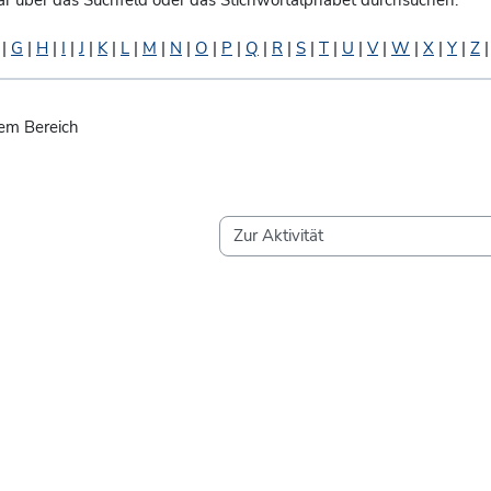
ar über das Suchfeld oder das Stichwortalphabet durchsuchen.
|
G
|
H
|
I
|
J
|
K
|
L
|
M
|
N
|
O
|
P
|
Q
|
R
|
S
|
T
|
U
|
V
|
W
|
X
|
Y
|
Z
sem Bereich
Zur Aktivität