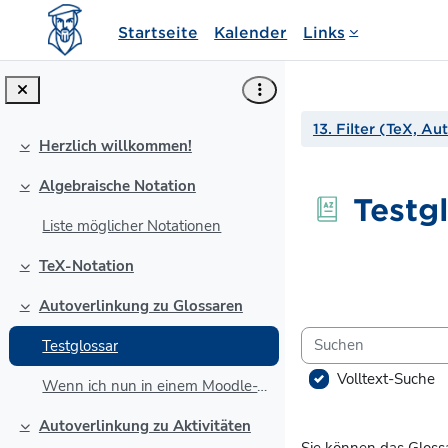
Zum Hauptinhalt
Startseite
Kalender
Links
13. Filter (TeX, A
Herzlich willkommen!
Einklappen
Algebraische Notation
Einklappen
Testg
Liste möglicher Notationen
Abschlussbedin
TeX-Notation
Einklappen
Autoverlinkung zu Glossaren
Einklappen
Suchen
Testglossar
Volltext-Suche
Wenn ich nun in einem Moodle-Text, z.B. diesem Tex...
Autoverlinkung zu Aktivitäten
Einklappen