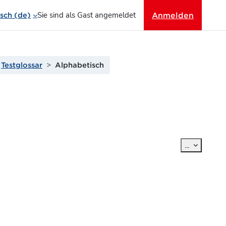
Sie sind als Gast angemeldet
Anmelden
ch ‎(de)‎
Testglossar
Alphabetisch
Einträge e
...