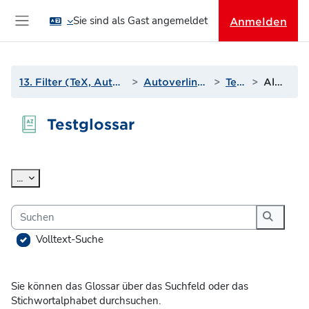
Zum Hauptinhalt
Sie sind als Gast angemeldet
Anmelden
Website-Übersicht
13. Filter (TeX, Autoverlinkungen und mehr)
Autoverlinkung zu Glossaren
Testglossar
Alphabetisch
Testglossar
Abschlussbedingungen
Einträge exportieren
...
Suchen
Suchen
Volltext-Suche
Sie können das Glossar über das Suchfeld oder das
Stichwortalphabet durchsuchen.