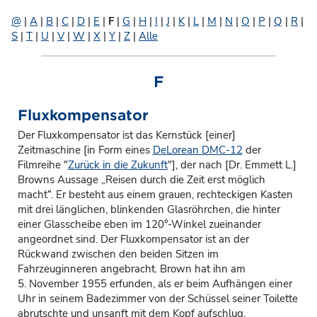
@
|
A
|
B
|
C
|
D
|
E
|
F
|
G
|
H
|
I
|
J
|
K
|
L
|
M
|
N
|
O
|
P
|
Q
|
R
|
S
|
T
|
U
|
V
|
W
|
X
|
Y
|
Z
|
Alle
F
Fluxkompensator
Der
Fluxkompensator
ist das Kernstück [einer]
Zeitmaschine [in Form eines
DeLorean DMC-12
der
Filmreihe "
Zurück in die Zukunft
"], der nach [Dr. Emmett L.]
Browns Aussage „Reisen durch die Zeit erst möglich
macht“. Er besteht aus einem grauen, rechteckigen Kasten
mit drei länglichen, blinkenden Glasröhrchen, die hinter
einer Glasscheibe eben im 120°-Winkel zueinander
angeordnet sind. Der Fluxkompensator ist an der
Rückwand zwischen den beiden Sitzen im
Fahrzeuginneren angebracht. Brown hat ihn am
5. November 1955 erfunden, als er beim Aufhängen einer
Uhr in seinem Badezimmer von der Schüssel seiner Toilette
abrutschte und unsanft mit dem Kopf aufschlug.