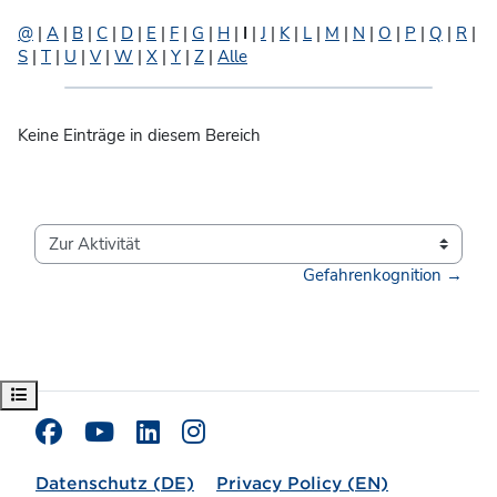
@
|
A
|
B
|
C
|
D
|
E
|
F
|
G
|
H
|
I
|
J
|
K
|
L
|
M
|
N
|
O
|
P
|
Q
|
R
|
S
|
T
|
U
|
V
|
W
|
X
|
Y
|
Z
|
Alle
Keine Einträge in diesem Bereich
Zur Aktivität
Gefahrenkognition →
Kursindex öffnen
Datenschutz (DE)
Privacy Policy (EN)