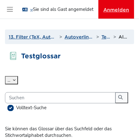
Zum Hauptinhalt
Sie sind als Gast angemeldet
Anmelden
Website-Übersicht
13. Filter (TeX, Autoverlinkungen und mehr)
Autoverlinkung zu Glossaren
Testglossar
Alphabetisch
Testglossar
Abschlussbedingungen
Einträge exportieren
...
Suchen
Suchen
Volltext-Suche
Sie können das Glossar über das Suchfeld oder das
Stichwortalphabet durchsuchen.