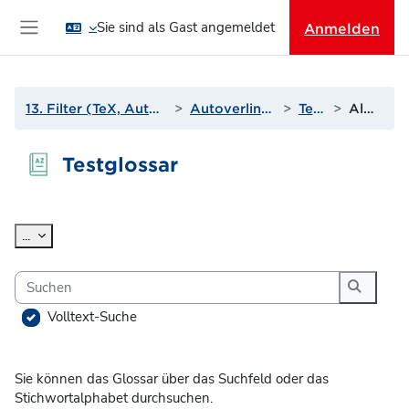
Zum Hauptinhalt
Sie sind als Gast angemeldet
Anmelden
Website-Übersicht
13. Filter (TeX, Autoverlinkungen und mehr)
Autoverlinkung zu Glossaren
Testglossar
Alphabetisch
Testglossar
Abschlussbedingungen
Einträge exportieren
...
Suchen
Suchen
Volltext-Suche
Sie können das Glossar über das Suchfeld oder das
Stichwortalphabet durchsuchen.