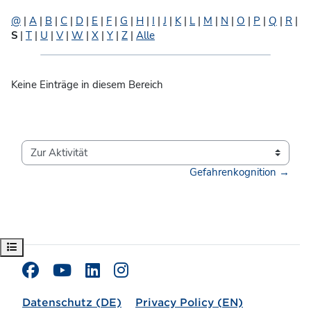
@
|
A
|
B
|
C
|
D
|
E
|
F
|
G
|
H
|
I
|
J
|
K
|
L
|
M
|
N
|
O
|
P
|
Q
|
R
|
S
|
T
|
U
|
V
|
W
|
X
|
Y
|
Z
|
Alle
Keine Einträge in diesem Bereich
Zur Aktivität
Gefahrenkognition →
Kursindex öffnen
Datenschutz (DE)
Privacy Policy (EN)