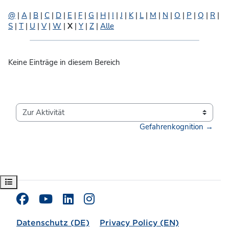
@
|
A
|
B
|
C
|
D
|
E
|
F
|
G
|
H
|
I
|
J
|
K
|
L
|
M
|
N
|
O
|
P
|
Q
|
R
|
S
|
T
|
U
|
V
|
W
|
X
|
Y
|
Z
|
Alle
Keine Einträge in diesem Bereich
Zur Aktivität
Gefahrenkognition →
Kursindex öffnen
Datenschutz (DE)
Privacy Policy (EN)