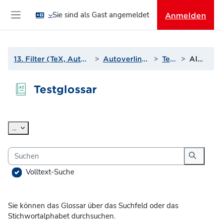
Zum Hauptinhalt
Sie sind als Gast angemeldet
Anmelden
Website-Übersicht
13. Filter (TeX, Autoverlinkungen und mehr)
Autoverlinkung zu Glossaren
Testglossar
Alphabetisch
Testglossar
Abschlussbedingungen
Einträge exportieren
...
Suchen
Suchen
Volltext-Suche
Sie können das Glossar über das Suchfeld oder das
Stichwortalphabet durchsuchen.