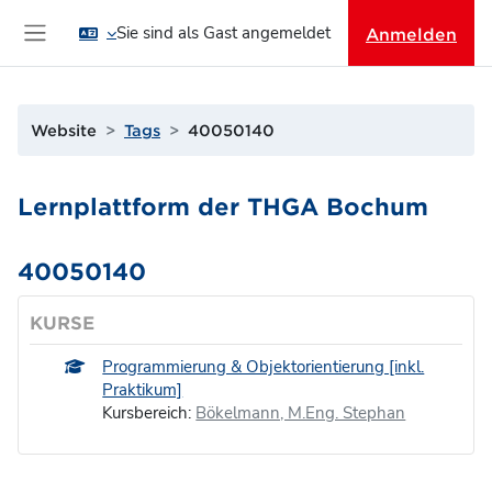
Zum Hauptinhalt
Sie sind als Gast angemeldet
Anmelden
Website-Übersicht
Website
Tags
40050140
Lernplattform der THGA Bochum
40050140
KURSE
Programmierung & Objektorientierung [inkl.
Praktikum]
Kursbereich:
Bökelmann, M.Eng. Stephan