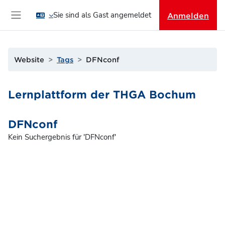
Zum Hauptinhalt
Sie sind als Gast angemeldet
Anmelden
Website-Übersicht
Website
Tags
DFNconf
Lernplattform der THGA Bochum
DFNconf
Kein Suchergebnis für 'DFNconf'