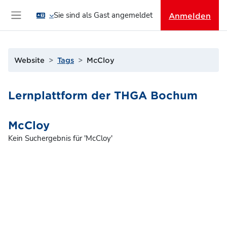
Zum Hauptinhalt
Sie sind als Gast angemeldet
Anmelden
Website-Übersicht
Website
Tags
McCloy
Lernplattform der THGA Bochum
McCloy
Kein Suchergebnis für 'McCloy'