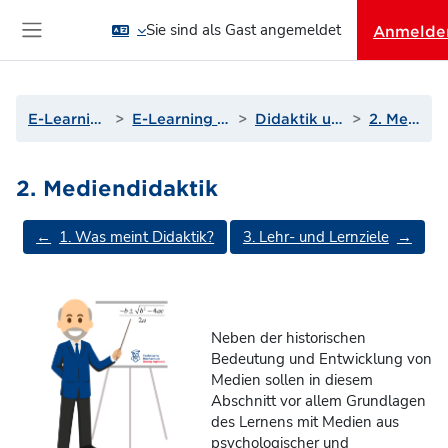
Zum Hauptinhalt
Sie sind als Gast angemeldet
Anmelde
Website-Übersicht
E-Learning und Moodle
E-Learning und Mediendidaktik
Didaktik und Mediendidaktik
2. Mediendidaktik
2. Mediendidaktik
Abschnittsübersicht
←
1. Was meint Didaktik?
3. Lehr- und Lernziele
→
Neben der historischen
Bedeutung und Entwicklung von
Medien sollen in diesem
Abschnitt vor allem Grundlagen
des Lernens mit Medien aus
psychologischer und