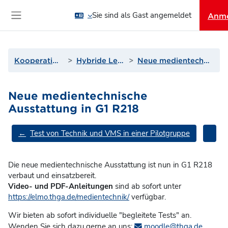
Zum Hauptinhalt
Sie sind als Gast angemeldet
Anm
Website-Übersicht
Kooperationen und Projekte
Hybride Lehre - Medientechnik
Neue medientechnische Ausstattung in G1 R218
Neue medientechnische
Ausstattung in G1 R218
Abschnittsübersicht
←
Test von Technik und VMS in einer Pilotgruppe
Die neue medientechnische Ausstattung ist nun in G1 R218
verbaut und einsatzbereit.
Video- und PDF-Anleitungen
sind ab sofort unter
https://elmo.thga.de/medientechnik/
verfügbar.
Wir bieten ab sofort individuelle "begleitete Tests" an.
Wenden Sie sich dazu gerne an uns:
moodle@thga.de
.