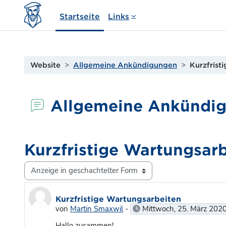
Zum Hauptinhalt
Startseite
Links
Website
Allgemeine Ankündigungen
Kurzfrist
Allgemeine Ankündi
Kurzfristige Wartungsar
Anzeigemodus
Anzahl Antworten: 1
Kurzfristige Wartungsarbeiten
von
Martin Smaxwil
-
Mittwoch, 25. März 2020
Hallo zusammen!