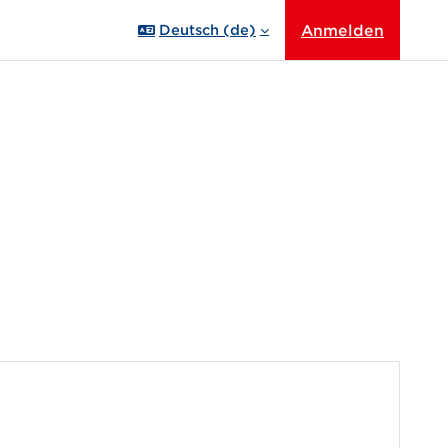
Anmelden
Deutsch ‎(de)‎