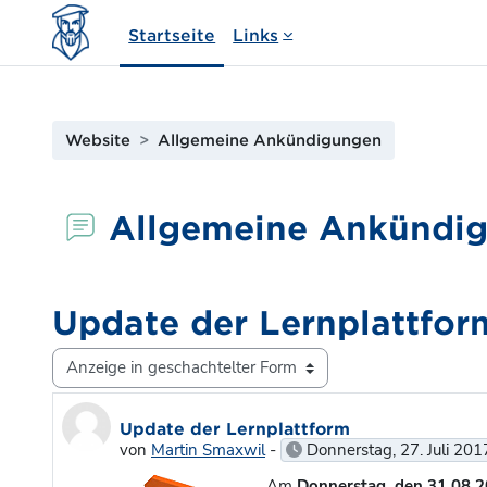
Zum Hauptinhalt
Startseite
Links
Website
Allgemeine Ankündigungen
Allgemeine Ankündi
Update der Lernplattfor
Anzeigemodus
Anzahl Antworten: 0
Update der Lernplattform
von
Martin Smaxwil
-
Donnerstag, 27. Juli 201
Am
Donnerstag, den 31.08.