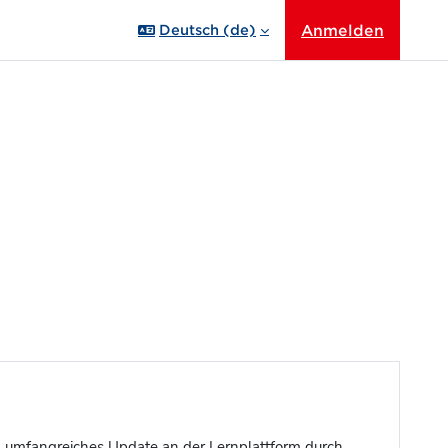
Anmelden
Deutsch ‎(de)‎
n umfangreiches Update an der Lernplattform durch.