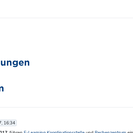
gungen
m
7, 16:34
2017
, führen
E-Learning Koordinationsstelle
und
Rechenzentrum
ei