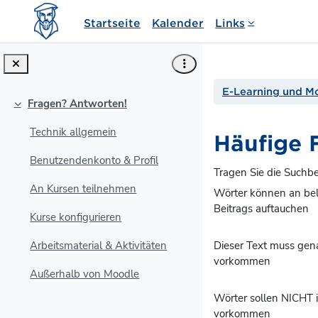
Zum Hauptinhalt
Startseite
Kalender
Links
E-Learning und M
Fragen? Antworten!
Einklappen
Technik allgemein
Häufige 
Benutzendenkonto & Profil
Tragen Sie die Suchbe
An Kursen teilnehmen
Wörter können an beli
Beitrags auftauchen
Kurse konfigurieren
Dieser Text muss gena
Arbeitsmaterial & Aktivitäten
vorkommen
Außerhalb von Moodle
Wörter sollen NICHT 
vorkommen