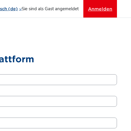
Sie sind als Gast angemeldet
Anmelden
ch ‎(de)‎
attform