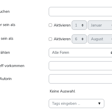
suchen
Tag
Monat
 sein als
Aktivieren
Tag
Monat
sein als
Aktivieren
wählen
reff vorkommen
Autorin
Ausgewählte Elemente:
Keine Auswahl
▼