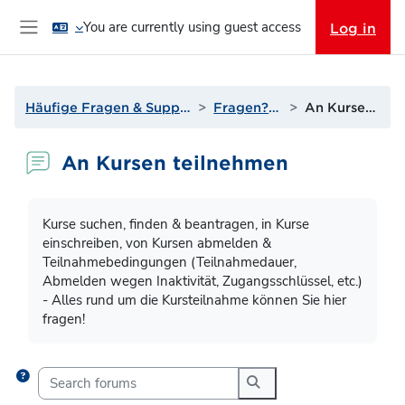
Skip to main content
You are currently using guest access
Log in
Side panel
Häufige Fragen & Support zur Lernplattform
Fragen? Antworten!
An Kursen teilnehmen
An Kursen teilnehmen
Completion requirements
Kurse suchen, finden & beantragen, in Kurse
einschreiben, von Kursen abmelden &
Teilnahmebedingungen (Teilnahmedauer,
Abmelden wegen Inaktivität, Zugangsschlüssel, etc.)
- Alles rund um die Kursteilnahme können Sie hier
fragen!
Search forums
Search forums