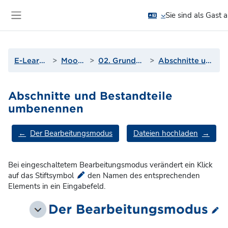
Zum Hauptinhalt
Sie sind als Gast
Website-Übersicht
E-Learning und Moodle
Moodle-Anleitungen
02. Grundsätzliche Kursbearbeitung
Abschnitte und Bestandteile umbenennen
Abschnitte und Bestandteile
umbenennen
Abschnittsübersicht
←
Der Bearbeitungsmodus
Dateien hochladen
→
Bei eingeschaltetem Bearbeitungsmodus verändert ein Klick
auf das Stiftsymbol
den Namen des entsprechenden
Elements in ein Eingabefeld.