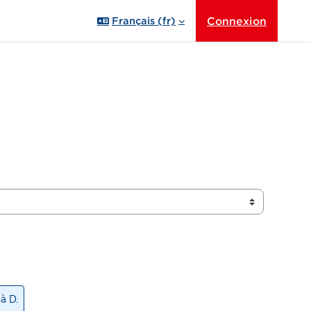
Connexion
Français ‎(fr)‎
à D.