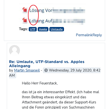
Tags:
UTF
Apple
Umlaute
Permalink
Reply
In reply to Markus Feuerstack
Re: Umlaute, UTF-Standard vs. Apples
Alleingang
by
Martin Smaxwil
-
Wednesday, 29 July 2020, 8:42
AM
Hallo Herr Feuerstack,
das ist ja ein interessanter Effekt. (Ich habe mal
Ihren Beitrag etwas eingekürzt und das
Attachment geändert, da dieser Support-Kurs
und die Foren prinzipiell von Suchmaschinen