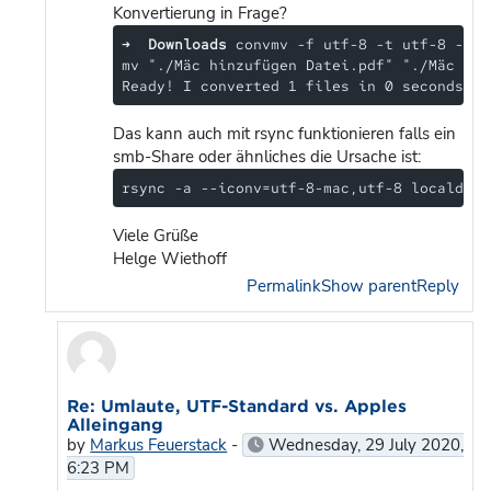
Konvertierung in Frage?
➜  
Downloads
 convmv -f utf-8 -t utf-8 --nf
mv "./Mäc hinzufügen Datei.pdf"	"./Mäc hinzufügen Datei.pdf"

Das kann auch mit rsync funktionieren falls ein
smb-Share oder ähnliches die Ursache ist:
rsync -a --iconv=utf-8-mac,utf-8 localdir/
Viele Grüße
Helge Wiethoff
Permalink
Show parent
Reply
In reply to Helge Wiethoff
Re: Umlaute, UTF-Standard vs. Apples
Alleingang
by
Markus Feuerstack
-
Wednesday, 29 July 2020,
6:23 PM