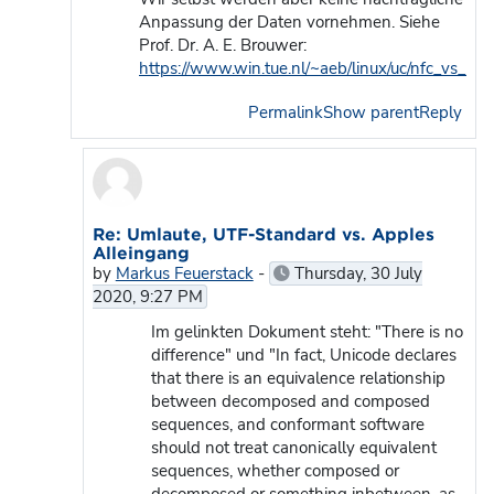
Anpassung der Daten vornehmen. Siehe
Prof. Dr. A. E. Brouwer:
https://www.win.tue.nl/~aeb/linux/uc/nfc_vs_nfd
Permalink
Show parent
Reply
In reply to Helge Wiethoff
Re: Umlaute, UTF-Standard vs. Apples
Alleingang
by
Markus Feuerstack
-
Thursday, 30 July
2020, 9:27 PM
Im gelinkten Dokument steht: "There is no
difference" und "In fact, Unicode declares
that there is an equivalence relationship
between decomposed and composed
sequences, and conformant software
should not treat canonically equivalent
sequences, whether composed or
decomposed or something inbetween, as