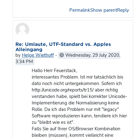
Permalink
Show parent
Reply
In reply to Markus Feuerstack
Re: Umlaute, UTF-Standard vs. Apples
Alleingang
by
Helge Wiethoff
-
Wednesday, 29 July 2020,
3:34 PM
Hallo Herr Feuerstack,
interessantes Problem. Ist mir tatsächlich bis
dato noch nicht untergekommen. Sofern ich
http://unicode.org/reports/tr15/ aber richtig
verstanden habe, spielt bei korrekter Unicode-
Implementierung die Normalisierung keine
Rolle. Da ich das Problem nur mit "legacy"
Software reproduzieren kann, tendiere ich hier
zu "bleibt wie es ist".
Falls Sie auf Ihrer OS/Browser Kombination
bleiben (müssen), kommt vielleicht eine