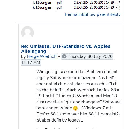
Permalink
Show parent
Reply
In reply to Markus Feuerstack
Re: Umlaute, UTF-Standard vs. Apples
Alleingang
by
Helge Wiethoff
-
Thursday, 30 July 2020,
11:17 AM
Wie gesagt:
Ich
kann das Problem nur mit
legacy Software reproduzieren. Das heißt
aber natürlich nicht, dass es ausschließlich
solche betrifft... Auch wenn ich Firefox 68.x
ESR mit EOL in ca. 8 Wochen und Mint18
zumindest als "gut abgehangene" Software
bezeichnen würde
. Windows 7 mit
Firefox 68.1 (oder war hier 68.11 gemeint?)
ist aber definitiv legacy...