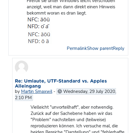
Firefox sie unter Windows leicht verschoben
anzeigt, weil man dann direkt einen Hinweis
bekommt woran es dran liegt.
Permalink
Show parent
Reply
In reply to Markus Feuerstack
Re: Umlaute, UTF-Standard vs. Apples
Alleingang
by
Martin Smaxwil
-
Wednesday, 29 July 2020,
2:10 PM
Vielleicht "unvorteilhaft", aber notwendig.
Zurück auf der Sachebene haben wir das
"Problem" nachstellen und (teilweise)
reproduzieren können. Ich versuche mal, die
beiden Bereiche "Darstellung" und "fehlerhafte