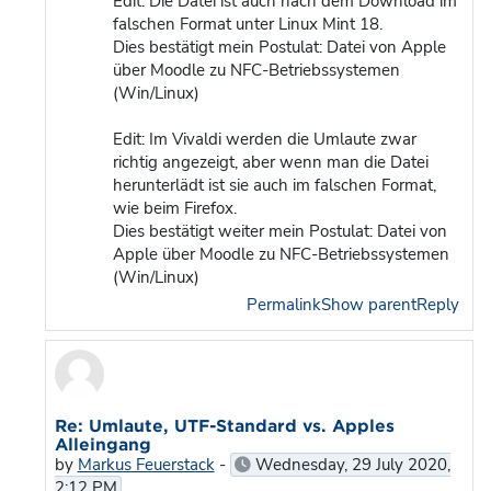
Edit: Die Datei ist auch nach dem Download im
falschen Format unter Linux Mint 18.
Dies bestätigt mein Postulat: Datei von Apple
über Moodle zu NFC-Betriebssystemen
(Win/Linux)
Edit: Im Vivaldi werden die Umlaute zwar
richtig angezeigt, aber wenn man die Datei
herunterlädt ist sie auch im falschen Format,
wie beim Firefox.
Dies bestätigt weiter mein Postulat: Datei von
Apple über Moodle zu NFC-Betriebssystemen
(Win/Linux)
Permalink
Show parent
Reply
In reply to Martin Smaxwil
Re: Umlaute, UTF-Standard vs. Apples
Alleingang
by
Markus Feuerstack
-
Wednesday, 29 July 2020,
2:12 PM