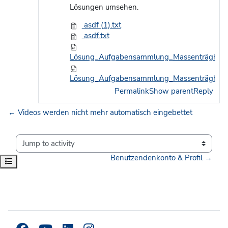
Lösungen umsehen.
asdf (1).txt
asdf.txt
Lösung_Aufgabensammlung_Massenträgheit
Lösung_Aufgabensammlung_Massenträgheit
Permalink
Show parent
Reply
← Videos werden nicht mehr automatisch eingebettet
Jump to activity
Benutzendenkonto & Profil →
Open course index