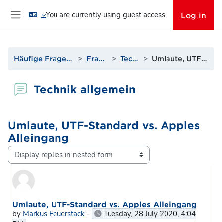
Skip to main content
You are currently using guest access
Log in
Side panel
Häufige Fragen & Support zur Lernplattform
Fragen? Antworten!
Technik allgemein
Umlaute, UTF-Standard vs. Apples Alleingang
Technik allgemein
Umlaute, UTF-Standard vs. Apples
Alleingang
Display mode
Number of replies: 9
Umlaute, UTF-Standard vs. Apples Alleingang
by
Markus Feuerstack
-
Tuesday, 28 July 2020, 4:04