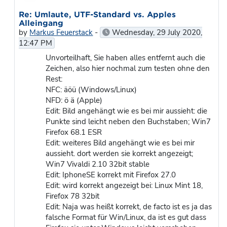
In reply to Markus Feuerstack
Re: Umlaute, UTF-Standard vs. Apples
Alleingang
by
Markus Feuerstack
-
Wednesday, 29 July 2020,
12:47 PM
Unvorteilhaft, Sie haben alles entfernt auch die
Zeichen, also hier nochmal zum testen ohne den
Rest:
NFC: äöü (Windows/Linux)
NFD: ö ä (Apple)
Edit: Bild angehängt wie es bei mir aussieht: die
Punkte sind leicht neben den Buchstaben; Win7
Firefox 68.1 ESR
Edit: weiteres Bild angehängt wie es bei mir
aussieht. dort werden sie korrekt angezeigt;
Win7 Vivaldi 2.10 32bit stable
Edit: IphoneSE korrekt mit Firefox 27.0
Edit: wird korrekt angezeigt bei: Linux Mint 18,
Firefox 78 32bit
Edit: Naja was heißt korrekt, de facto ist es ja das
falsche Format für Win/Linux, da ist es gut dass