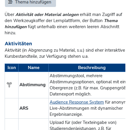
Über
Aktivität oder Material anlegen
erhält man Zugriff auf
den Werkzeugkoffer der Lernplattform, der Button
Thema
hinzufügen
fügt unterhalb einen weiteren leeren Abschnitt
hinzu.
Aktivitäten
Aktivität (in Abgrenzung zu Material, s.u.) sind eher interaktive
Kursbestandteile, zur Verfügung stehen u.a.
Icon
Name
Beschreibung
Abstimmungstool, m
ehrere
Abstimmungsoptionen, optional mit einer
Abstimmung
Obergrenze (z.B. für max. Gruppengrößen
Datenexport möglich.
Audience Response System
für anonyme
ARS
Live-Abstimmungen mit dynamischer
Ergebnisanzeige.
Upload für (oder Texteingabe von)
Studierendenleistungen, z.B. für