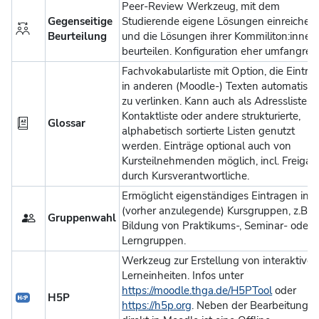
Peer-Review Werkzeug, mit dem
Gegenseitige
Studierende eigene Lösungen einreichen
Beurteilung
und die Lösungen ihrer Kommiliton:innen
beurteilen. Konfiguration eher umfangreic
Fachvokabularliste mit Option, die Einträ
in anderen (Moodle-) Texten automatisc
zu verlinken. Kann auch als Adressliste,
Kontaktliste oder andere strukturierte,
Glossar
alphabetisch sortierte Listen genutzt
werden. Einträge optional auch von
Kursteilnehmenden möglich, incl. Freigab
durch Kursverantwortliche.
Ermöglicht eigenständiges Eintragen in
(vorher anzulegende) Kursgruppen, z.B. z
Gruppenwahl
Bildung von Praktikums-, Seminar- oder
Lerngruppen.
Werkzeug zur Erstellung von interaktive
Lerneinheiten. Infos unter
https://moodle.thga.de/H5PTool
oder
H5P
https://h5p.org
. Neben der Bearbeitung