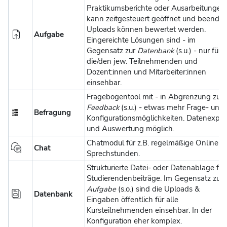
Praktikumsberichte oder Ausarbeitungen
kann zeitgesteuert geöffnet und beendet
Uploads können bewertet werden.
Aufgabe
Eingereichte Lösungen sind - im
Gegensatz zur
Datenbank
(s.u.) - nur für
die/den jew. Teilnehmenden und
Dozent:innen und Mitarbeiter:innen
einsehbar.
Fragebogentool mit - in Abgrenzung zu
Feedback
(s.u.) - etwas mehr Frage- und
Befragung
Konfigurationsmöglichkeiten. Datenexpor
und Auswertung möglich.
Chatmodul für z.B. regelmäßige Online-
Chat
Sprechstunden.
Strukturierte Datei- oder Datenablage für
Studierendenbeiträge. Im Gegensatz zur
Aufgabe
(s.o.) sind die Uploads &
Datenbank
Eingaben öffentlich für alle
Kursteilnehmenden einsehbar. In der
Konfiguration eher komplex.