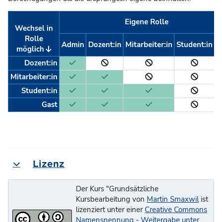
Eigene Rolle
Wechsel in
Rolle
Admin
Dozent:in
Mitarbeiter:in
Student:in
G
möglich
Dozent:in
Mitarbeiter:in
Student:in
Gast
Lizenz
Einklappen
Der Kurs "Grundsätzliche
Kursbearbeitung von
Martin Smaxwil
ist
lizenziert unter einer
Creative Commons
Namensnennung - Weitergabe unter