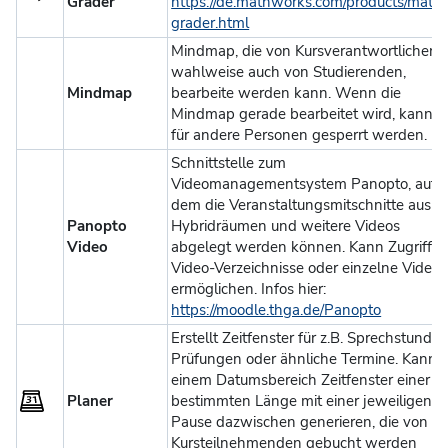
Grader
https://de.mathworks.com/products/matla
grader.html
Mindmap, die von Kursverantwortlichen,
wahlweise auch von Studierenden,
Mindmap
bearbeite werden kann. Wenn die
Mindmap gerade bearbeitet wird, kann s
für andere Personen gesperrt werden.
Schnittstelle zum
Videomanagementsystem Panopto, auf
dem die Veranstaltungsmitschnitte aus
Panopto
Hybridräumen und weitere Videos
Video
abgelegt werden können. Kann Zugriff a
Video-Verzeichnisse oder einzelne Videos
ermöglichen. Infos hier:
https://moodle.thga.de/Panopto
Erstellt Zeitfenster für z.B. Sprechstunden
Prüfungen oder ähnliche Termine. Kann i
einem Datumsbereich Zeitfenster einer
Planer
bestimmten Länge mit einer jeweiligen
Pause dazwischen generieren, die von
Kursteilnehmenden gebucht werden