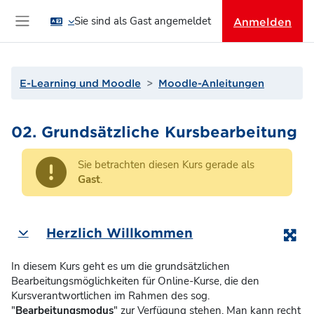
Zum Hauptinhalt
Sie sind als Gast angemeldet
Anmelden
Website-Übersicht
E-Learning und Moodle
Moodle-Anleitungen
02. Grundsätzliche Kursbearbeitung
Sie betrachten diesen Kurs gerade als
Gast
.
Abschnittsübersicht
Herzlich Willkommen
Einklappen
In diesem Kurs geht es um die grundsätzlichen
Bearbeitungsmöglichkeiten für Online-Kurse, die den
Kursverantwortlichen im Rahmen des sog.
"
Bearbeitungsmodus
" zur Verfügung stehen. Man kann recht