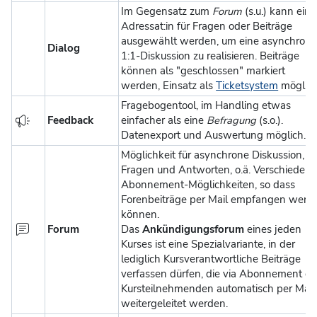
Im Gegensatz zum
Forum
(s.u.) kann ein:
Adressat:in für Fragen oder Beiträge
ausgewählt werden, um eine asynchron
Dialog
1:1-Diskussion zu realisieren. Beiträge
können als "geschlossen" markiert
werden, Einsatz als
Ticketsystem
möglich
Fragebogentool, im Handling etwas
Feedback
einfacher als eine
Befragung
(s.o.).
Datenexport und Auswertung möglich.
Möglichkeit für asynchrone Diskussion,
Fragen und Antworten, o.ä. Verschieden
Abonnement-Möglichkeiten, so dass
Forenbeiträge per Mail empfangen werd
können.
Forum
Das
Ankündigungsforum
eines jeden
Kurses ist eine Spezialvariante, in der
lediglich Kursverantwortliche Beiträge
verfassen dürfen, die via Abonnement d
Kursteilnehmenden automatisch per Mail
weitergeleitet werden.