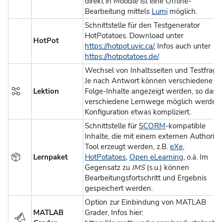
direkt in Moodle ist eine Offline-
Bearbeitung mittels
Lumi
möglich.
Schnittstelle für den Testgenerator
HotPotatoes. Download unter
HotPot
https://hotpot.uvic.ca/
, Infos auch unter
https://hotpotatoes.de/
.
Wechsel von Inhaltsseiten und Testfrage
Je nach Antwort können verschiedene
Lektion
Folge-Inhalte angezeigt werden, so dass
verschiedene Lernwege möglich werden
Konfiguration etwas kompliziert.
Schnittstelle für
SCORM
-kompatible
Inhalte, die mit einem externen Authorin
Tool erzeugt werden, z.B.
eXe
,
Lernpaket
HotPotatoes
,
Open eLearning
, o.ä. Im
Gegensatz zu
IMS
(s.u.) können
Bearbeitungsfortschritt und Ergebnis
gespeichert werden.
Option zur Einbindung von MATLAB
MATLAB
Grader, Infos hier: