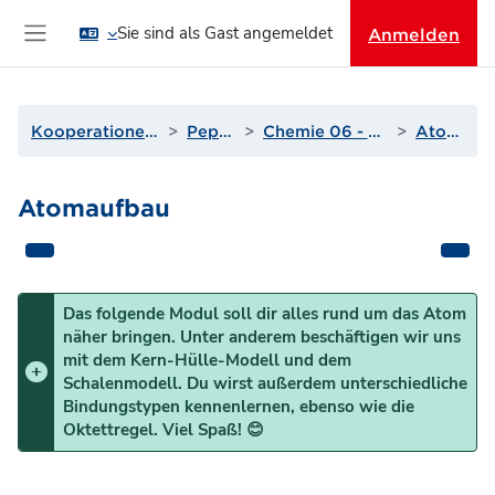
Zum Hauptinhalt
Sie sind als Gast angemeldet
Anmelden
Website-Übersicht
Kooperationen und Projekte
PepperMINT
Chemie 06 - Der Atomaufbau
Atomaufbau
Atomaufbau
Abschnittsübersicht
Das folgende Modul soll dir alles rund um das Atom
näher bringen. Unter anderem beschäftigen wir uns
mit dem Kern-Hülle-Modell und dem
Schalenmodell. Du wirst außerdem unterschiedliche
Bindungstypen kennenlernen, ebenso wie die
Oktettregel. Viel Spaß! 😊