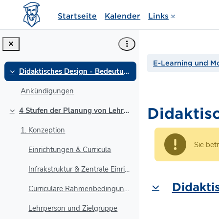
Zum Hauptinhalt
Startseite
Kalender
Links
E-Learning und M
Didaktisches Design - Bedeutung für Lehr- und Lernprozesse
Einklappen
Ankündigungen
Didaktis
4 Stufen der Planung von Lehrveranstaltungen
Einklappen
1. Konzeption
Sie bet
Einrichtungen & Curricula
Infrakstruktur & Zentrale Einrichtungen
Abschnit
Didakti
Curriculare Rahmenbedingungen
Einklappen
Lehrperson und Zielgruppe