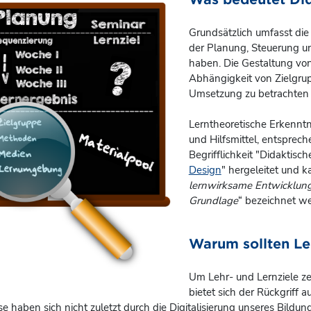
Grundsätzlich umfasst die 
der Planung, Steuerung u
haben. Die Gestaltung von 
Abhängigkeit von Zielgru
Umsetzung zu betrachten 
Lerntheoretische Erkenntn
und Hilfsmittel, entsprech
Begrifflichkeit "Didaktisc
Design
" hergeleitet und k
lernwirksame Entwicklung
Grundlage
“ bezeichnet w
Warum sollten Le
Um Lehr- und Lernziele z
bietet sich der Rückgriff
e haben sich nicht zuletzt durch die Digitalisierung unseres Bild