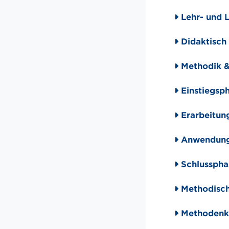
Lehr- und L
Didaktisch 
Methodik &
Einstiegsp
Erarbeitun
Anwendungs
Schlusspha
Methodisch-
Methodenkof