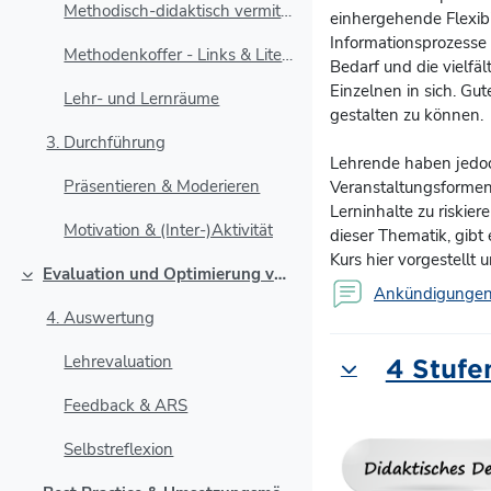
Methodisch-didaktisch vermitteln - Ein Fazit
einhergehende Flexibi
Informationsprozesse 
Methodenkoffer - Links & Literatur
Bedarf und die vielfä
Einzelnen in sich. Gu
Lehr- und Lernräume
gestalten zu können.
3. Durchführung
Lehrende haben jedoc
Präsentieren & Moderieren
Veranstaltungsformen 
Lerninhalte zu riskie
Motivation & (Inter-)Aktivität
dieser Thematik, gibt
Kurs hier vorgestellt 
Evaluation und Optimierung von Lehr- und Lernprozessen
Einklappen
Ankündigunge
4. Auswertung
Lehrevaluation
4 Stufe
Einklappen
Feedback & ARS
Selbstreflexion