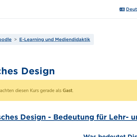
Deuts
oodle
E-Learning und Mediendidaktik
ches Design
rachten diesen Kurs gerade als
Gast
.
tsübersicht
sches Design - Bedeutung für Lehr- 
Was bedeutet Did