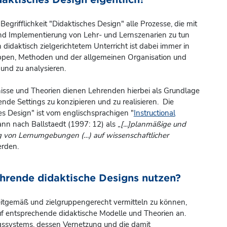
Begrifflichkeit "Didaktisches Design" alle Prozesse, die mit
nd Implementierung von Lehr- und Lernszenarien zu tun
didaktisch zielgerichtetem Unterricht ist dabei immer in
ppen, Methoden und der allgemeinen Organisation und
und zu analysieren.
isse und Theorien dienen Lehrenden hierbei als Grundlage
ende Settings zu konzipieren und zu realisieren. Die
hes Design" ist vom englischsprachigen "
Instructional
ann nach Ballstaedt (1997: 12) als „
[...]planmäßige und
 von Lernumgebungen (…) auf wissenschaftlicher
erden.
hrende didaktische Designs nutzen?
eitgemäß und zielgruppengerecht vermitteln zu können,
 auf entsprechende didaktische Modelle und Theorien an.
ungssystems, dessen Vernetzung und die damit