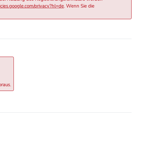
licies.google.com/privacy?hl=de
. Wenn Sie die
oraus.