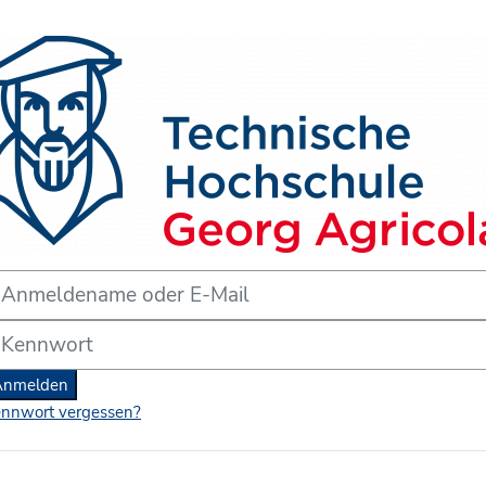
form der THGA Bochum'
meldename oder E-Mail
nnwort
Anmelden
nnwort vergessen?