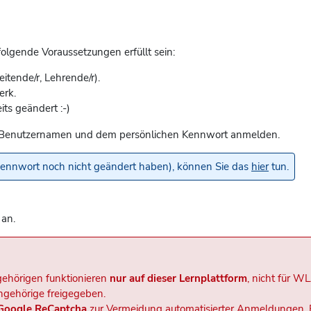
lgende Voraussetzungen erfüllt sein:
eitende/r, Lehrende/r).
erk.
its geändert :-)
rem Benutzernamen und dem persönlichen Kennwort anmelden.
lkennwort noch nicht geändert haben), können Sie das
hier
tun.
 an.
ehörigen funktionieren
nur auf dieser Lernplattform
, nicht für W
ngehörige freigegeben.
Google ReCaptcha
zur Vermeidung automatisierter Anmeldungen. 